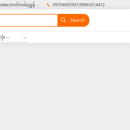
းအသောက်လမ်းညွှန်
09754092937,09963214412
ုံး --