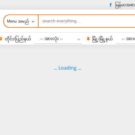
မြန်မာအစာ
Menu အမည်
-- အားလုံး --
-- အားလ
တိုင်း/ပြည်နယ်
မြို့/မြို့နယ်
... Loading ...