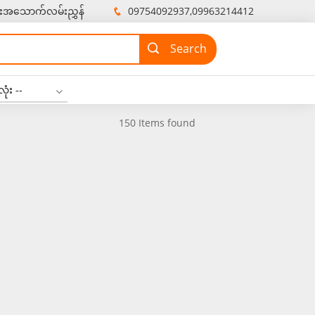
းအသောက်လမ်းညွှန်
09754092937,09963214412
ုံး --
150 Items found