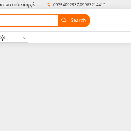
းအသောက်လမ်းညွှန်
09754092937,09963214412
ုံး --